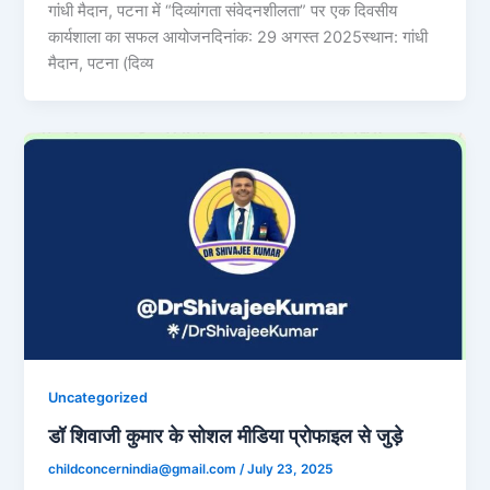
गांधी मैदान, पटना में “दिव्यांगता संवेदनशीलता” पर एक दिवसीय
कार्यशाला का सफल आयोजनदिनांक: 29 अगस्त 2025स्थान: गांधी
मैदान, पटना (दिव्य
Uncategorized
डॉ शिवाजी कुमार के सोशल मीडिया प्रोफाइल से जुड़े
childconcernindia@gmail.com
/
July 23, 2025