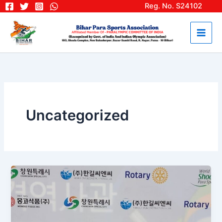
Skip
Reg. No. S24102
to
content
Uncategorized